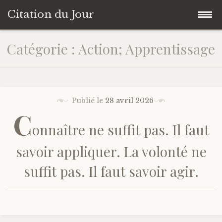
Citation du Jour
Accéder
Accueil
Catégorie : Action; Apprentissage
au
contenu
Sagesse
principal
Action
Publié le
28 avril 2026
C
onnaître ne suffit pas. Il faut
Savoir-être
savoir appliquer. La volonté ne
Connaissance de soi
suffit pas. Il faut savoir agir.
Sérénité
Moment présent