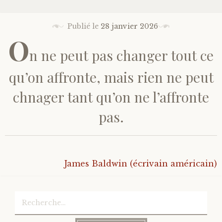
Bonheur
Publié le
28 janvier 2026
O
Conscience
n ne peut pas changer tout ce
Mission de vie
qu’on affronte, mais rien ne peut
chnager tant qu’on ne l’affronte
Altruisme
pas.
Société
Amour
James Baldwin (écrivain américain)
Emotions
Rechercher :