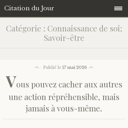
Citation du Jour
Accéder
Accueil
Catégorie : Connaissance de soi;
au
Savoir-être
contenu
Sagesse
principal
Action
Publié le
17 mai 2026
Savoir-être
V
ous pouvez cacher aux autres
Connaissance de soi
une action répréhensible, mais
Sérénité
jamais à vous-même.
Moment présent