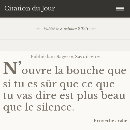
Citation du Jour
Accéder
Accueil
Publié le
3 octobre 2025
au
contenu
Sagesse
principal
Publié dans
Sagesse
,
Savoir-être
Action
N’
ouvre la bouche que
Savoir-être
si tu es sûr que ce que
Connaissance de soi
tu vas dire est plus beau
que le silence.
Sérénité
Proverbe arabe
Moment présent