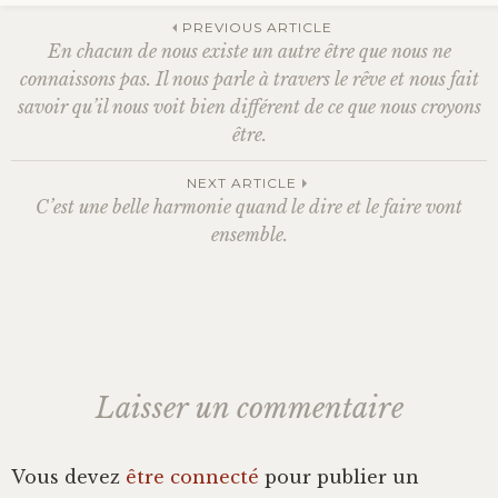
PREVIOUS ARTICLE
Bonheur
En chacun de nous existe un autre être que nous ne
Navigation
connaissons pas. Il nous parle à travers le rêve et nous fait
Conscience
savoir qu’il nous voit bien différent de ce que nous croyons
être.
des
Mission de vie
NEXT ARTICLE
C’est une belle harmonie quand le dire et le faire vont
Altruisme
articles
ensemble.
Société
Amour
Laisser un commentaire
Emotions
Vous devez
être connecté
pour publier un