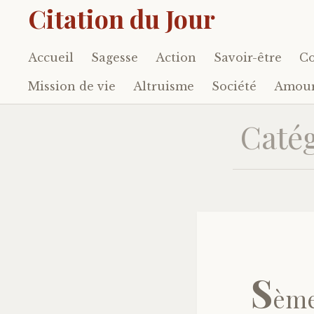
Citation du Jour
Accueil
Sagesse
Action
Savoir-être
Co
Accéder
au
Mission de vie
Altruisme
Société
Amou
contenu
principal
Catég
S
ème