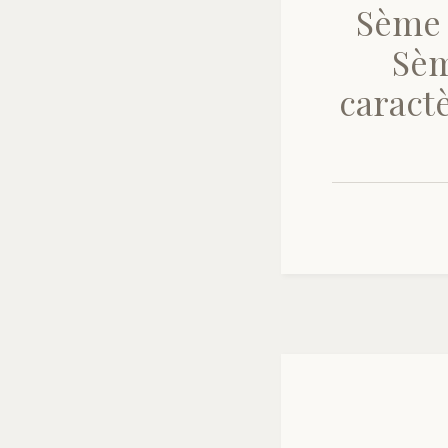
Sème 
Sèm
caractè