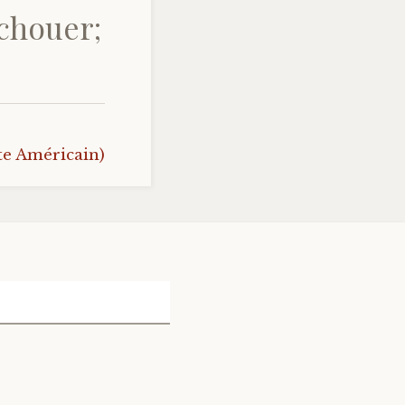
échouer;
te Américain)