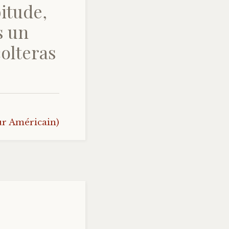
itude,
s un
colteras
ur Américain)