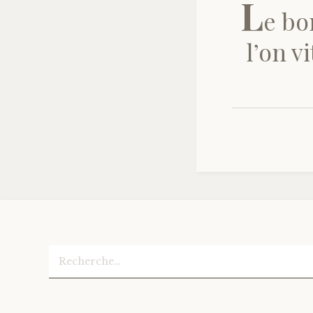
L
e bo
l’on v
Rechercher :