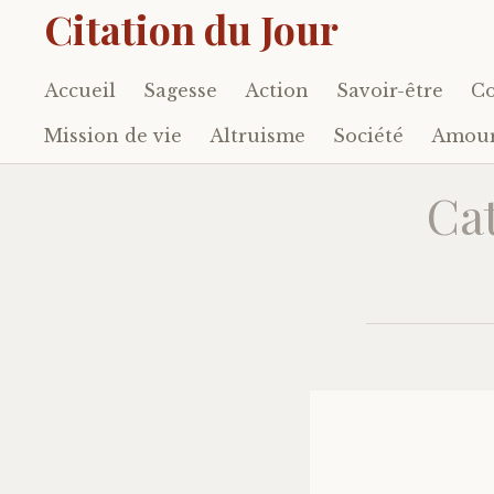
Citation du Jour
Accueil
Sagesse
Action
Savoir-être
Co
Accéder
au
Mission de vie
Altruisme
Société
Amou
contenu
principal
Ca