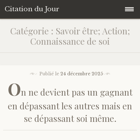
Citation du Jour
Accéder
Accueil
Catégorie : Savoir être; Action;
au
Connaissance de soi
contenu
Sagesse
principal
Action
Publié le
24 décembre 2025
Savoir-être
O
n ne devient pas un gagnant
Connaissance de soi
en dépassant les autres mais en
Sérénité
se dépassant soi même.
Moment présent