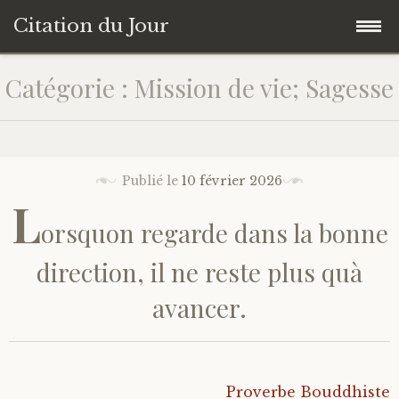
Citation du Jour
Accéder
Accueil
Catégorie : Mission de vie; Sagesse
au
contenu
Sagesse
principal
Action
Publié le
10 février 2026
L
orsquon regarde dans la bonne
Savoir-être
direction, il ne reste plus quà
Connaissance de soi
avancer.
Sérénité
Moment présent
Proverbe Bouddhiste