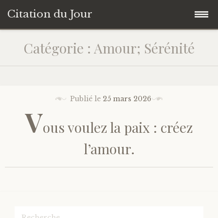
Citation du Jour
Accéder
Accueil
Catégorie : Amour; Sérénité
au
contenu
Sagesse
principal
Action
Publié le
25 mars 2026
V
ous voulez la paix : créez
Savoir-être
l’amour.
Connaissance de soi
Sérénité
Moment présent
Rechercher :