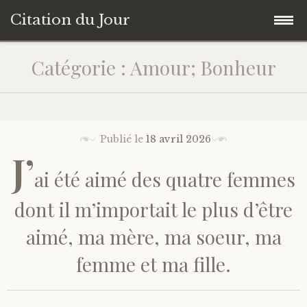
Citation du Jour
Accéder
Accueil
Catégorie : Amour; Bonheur
au
contenu
Sagesse
principal
Action
Publié le
18 avril 2026
J’
ai été aimé des quatre femmes
Savoir-être
dont il m’importait le plus d’être
Connaissance de soi
aimé, ma mère, ma soeur, ma
Sérénité
femme et ma fille.
Moment présent