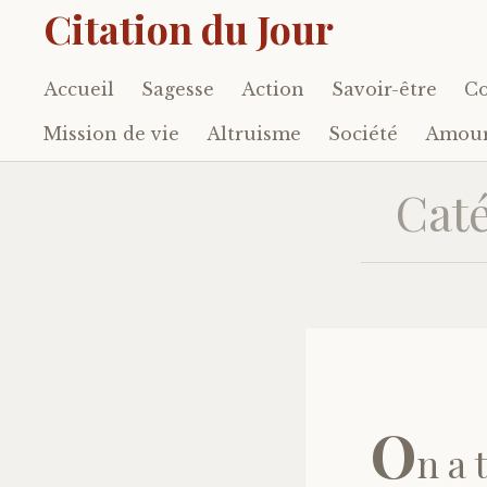
Citation du Jour
Accueil
Sagesse
Action
Savoir-être
Co
Accéder
au
Mission de vie
Altruisme
Société
Amou
contenu
principal
Caté
O
n a 