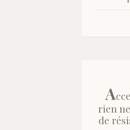
A
cce
rien ne
de rési