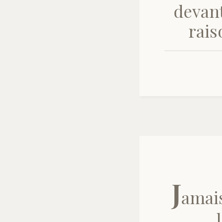
devant
rais
J
amais