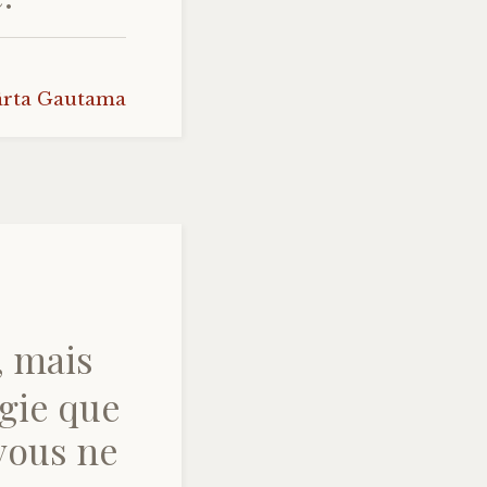
ârta Gautama
, mais
rgie que
 vous ne