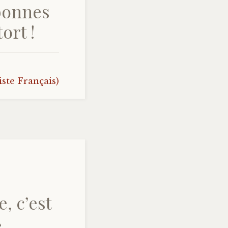
 bonnes
ort !
te Français)
, c’est
.