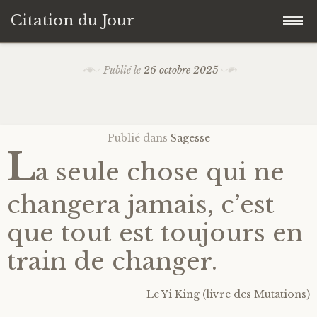
Citation du Jour
Accéder
Accueil
Publié le
26 octobre 2025
au
contenu
Sagesse
principal
Publié dans
Sagesse
Action
L
a seule chose qui ne
Savoir-être
changera jamais, c’est
Connaissance de soi
que tout est toujours en
train de changer.
Sérénité
Le Yi King (livre des Mutations)
Moment présent