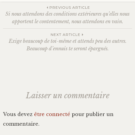
PREVIOUS ARTICLE
Bonheur
Si nous attendons des conditions extérieures qu’elles nous
Navigation
apportent le contentement, nous attendons en vain.
Conscience
NEXT ARTICLE
des
Exige beaucoup de toi-même et attends peu des autres.
Mission de vie
Beaucoup d’ennuis te seront épargnés.
Altruisme
articles
Société
Laisser un commentaire
Amour
Emotions
Vous devez
être connecté
pour publier un
commentaire.