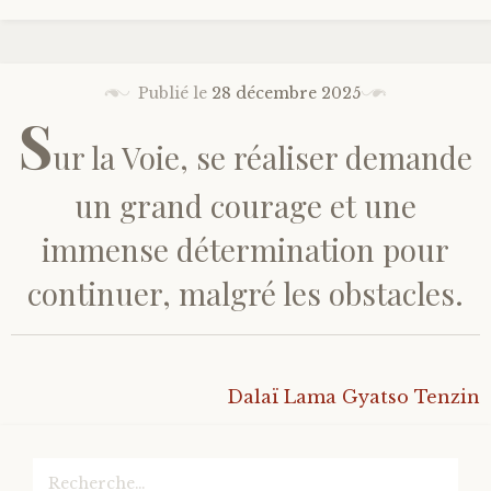
Bonheur
Publié le
28 décembre 2025
Conscience
S
ur la Voie, se réaliser demande
Mission de vie
un grand courage et une
Altruisme
immense détermination pour
Société
continuer, malgré les obstacles.
Amour
Dalaï Lama Gyatso Tenzin
Emotions
Rechercher :