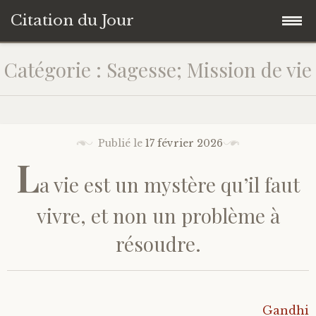
Citation du Jour
Accéder
Accueil
Catégorie : Sagesse; Mission de vie
au
contenu
Sagesse
principal
Action
Publié le
17 février 2026
L
a vie est un mystère qu’il faut
Savoir-être
vivre, et non un problème à
Connaissance de soi
résoudre.
Sérénité
Moment présent
Gandhi