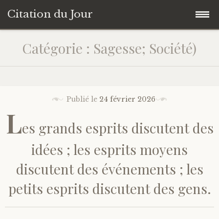
Citation du Jour
Accéder
Accueil
Catégorie : Sagesse; Société)
au
contenu
Sagesse
principal
Action
Publié le
24 février 2026
L
es grands esprits discutent des
Savoir-être
idées ; les esprits moyens
Connaissance de soi
discutent des événements ; les
Sérénité
petits esprits discutent des gens.
Moment présent