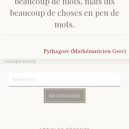
beaucoup de mots, mais dis
beaucoup de choses en peu de
mots.
Pythagore (Mathématicien Grec)
OLDER POSTS
Rechercher :
Navigation
des
articles