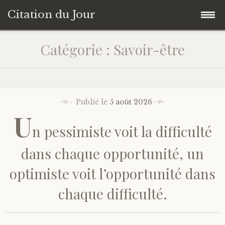
Citation du Jour
Accéder
Accueil
Catégorie : Savoir-être
au
contenu
Sagesse
principal
Action
Publié le
5 août 2026
U
n pessimiste voit la difficulté
Savoir-être
dans chaque opportunité, un
Connaissance de soi
optimiste voit l’opportunité dans
Sérénité
chaque difficulté.
Moment présent