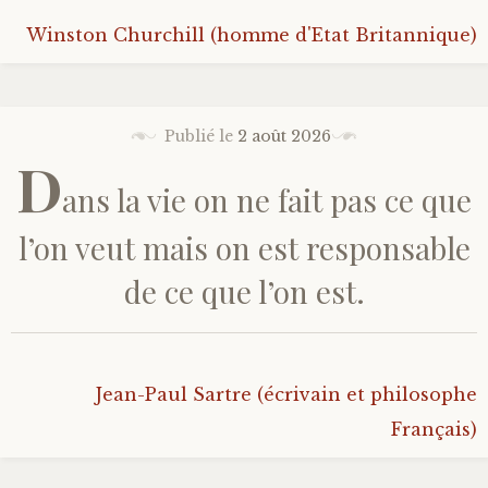
Winston Churchill (homme d'Etat Britannique)
Bonheur
Conscience
Publié le
2 août 2026
Mission de vie
D
ans la vie on ne fait pas ce que
Altruisme
l’on veut mais on est responsable
Société
de ce que l’on est.
Amour
Jean-Paul Sartre (écrivain et philosophe
Emotions
Français)