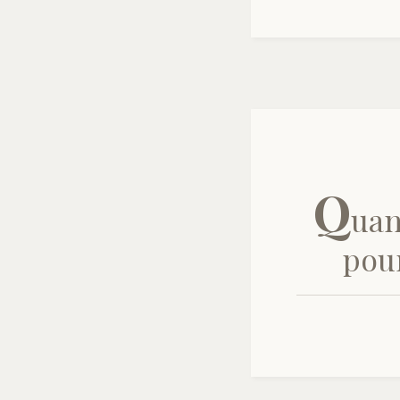
Q
uan
pour