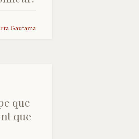
ârta Gautama
pe que
ent que