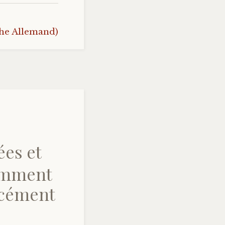
he Allemand)
ées et
tamment
orcément