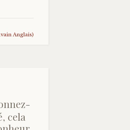
vain Anglais)
donnez-
, cela
bonheur.