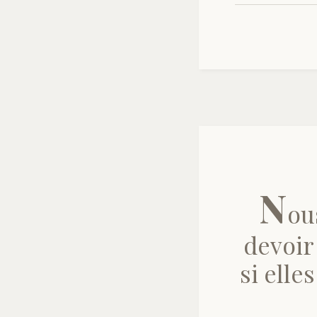
N
ou
devoir
si elle