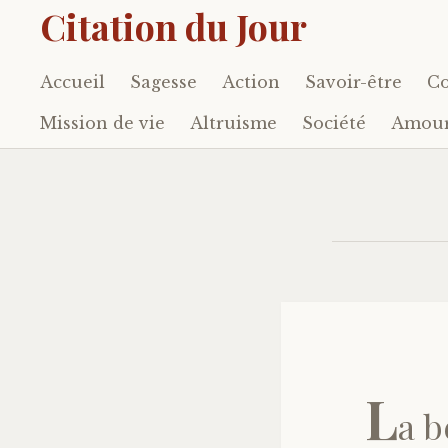
Citation du Jour
Accueil
Sagesse
Action
Savoir-être
Co
Accéder
au
Mission de vie
Altruisme
Société
Amou
contenu
principal
L
a b