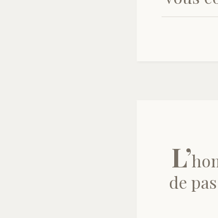
L’
hom
de pas