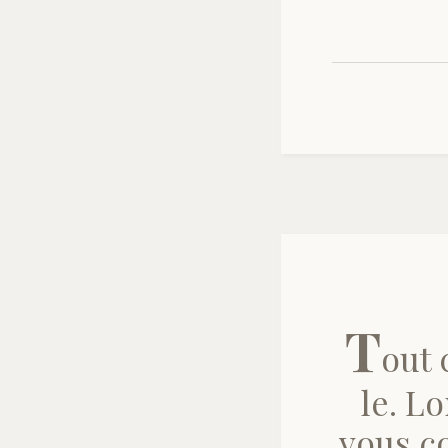
T
out 
le. L
vous co