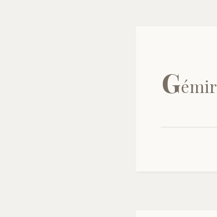
G
émir