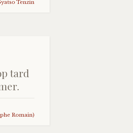
yatso Tenzin
op tard
umer.
sophe Romain)