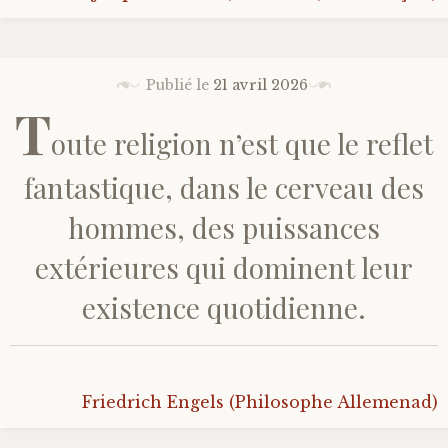
Bonheur
Publié le
21 avril 2026
Conscience
T
oute religion n’est que le reflet
Mission de vie
fantastique, dans le cerveau des
Altruisme
hommes, des puissances
Société
extérieures qui dominent leur
existence quotidienne.
Amour
Emotions
Friedrich Engels (Philosophe Allemenad)