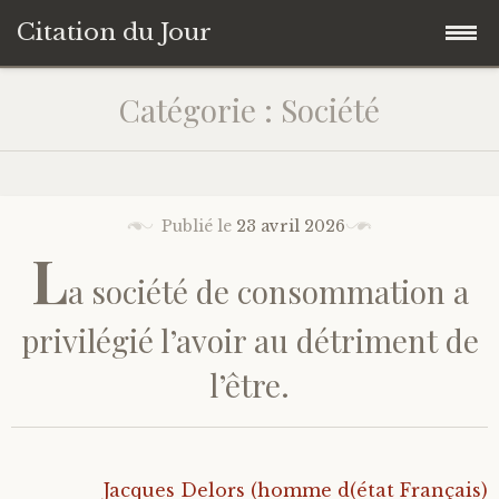
Citation du Jour
Accéder
Accueil
Catégorie : Société
au
contenu
Sagesse
principal
Action
Publié le
23 avril 2026
L
a société de consommation a
Savoir-être
privilégié l’avoir au détriment de
Connaissance de soi
l’être.
Sérénité
Moment présent
Jacques Delors (homme d(état Français)