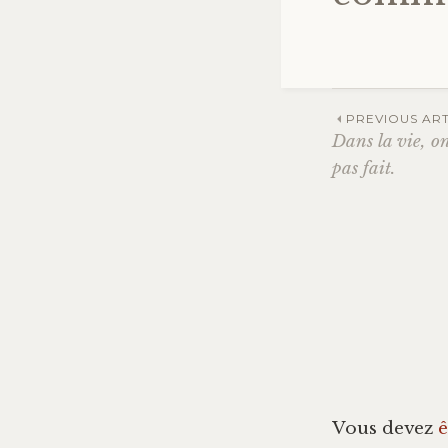
PREVIOUS ART
Dans la vie, on
Navig
pas fait.
des
articl
Vous devez
ê