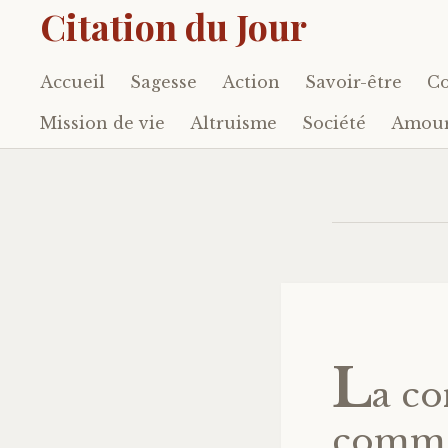
Citation du Jour
Accueil
Sagesse
Action
Savoir-être
Co
Accéder
au
Mission de vie
Altruisme
Société
Amou
contenu
principal
L
a co
comme 