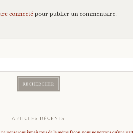
tre connecté
pour publier un commentaire.
ARTICLES RÉCENTS
us ne penserons jamais tous de la même façon, nous ne verrons qu’une parti