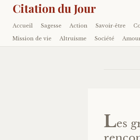
Citation du Jour
Accueil
Sagesse
Action
Savoir-être
Co
Accéder
au
Mission de vie
Altruisme
Société
Amou
contenu
principal
L
es g
rencon