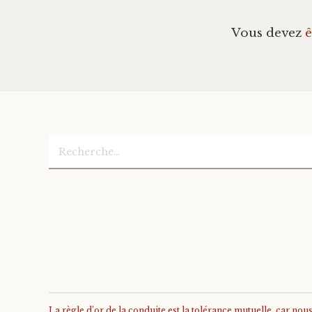
Vous devez
ê
Rechercher :
La règle d’or de la conduite est la tolérance mutuelle, car no