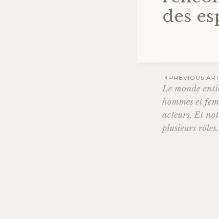
des es
PREVIOUS ART
Le monde entie
Navig
hommes et femm
acteurs. Et no
des
plusieurs rôles.
articl