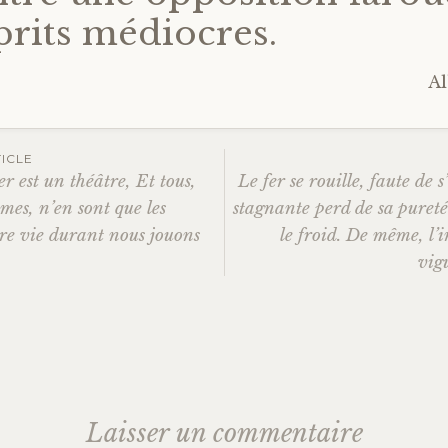
prits médiocres.
Al
ICLE
r est un théâtre, Et tous,
Le fer se rouille, faute de s
ation
es, n’en sont que les
stagnante perd de sa pureté
tre vie durant nous jouons
le froid. De même, l’
vigu
es
Laisser un commentaire