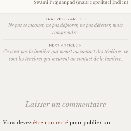
Swâmi Prâjnanpad (maître spriituel Indien)
Bonheur
PREVIOUS ARTICLE
Ne pas se moquer, ne pas déplorer, ne pas détester, mais
Conscience
Navigation
comprendre.
Mission de vie
NEXT ARTICLE
des
Ce n’est pas la lumière qui meurt au contact des ténèbres, ce
Altruisme
sont les ténèbres qui meurent au contact de la lumière.
articles
Société
Amour
Laisser un commentaire
Emotions
Vous devez
être connecté
pour publier un