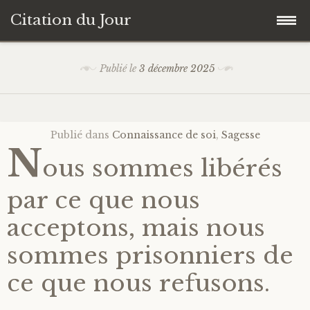
Citation du Jour
Accéder
Accueil
Publié le
3 décembre 2025
au
contenu
Sagesse
principal
Publié dans
Connaissance de soi
,
Sagesse
Action
N
ous sommes libérés
Savoir-être
par ce que nous
Connaissance de soi
acceptons, mais nous
sommes prisonniers de
Sérénité
ce que nous refusons.
Moment présent