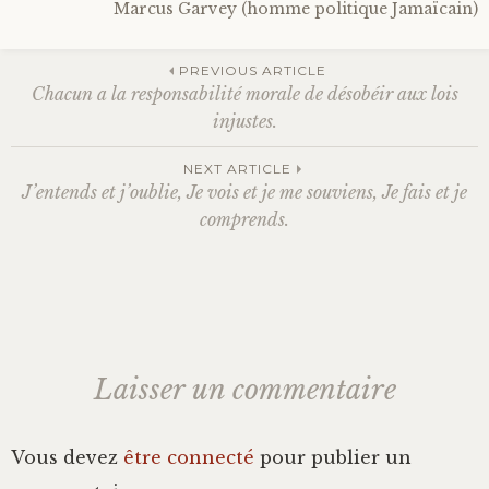
Marcus Garvey (homme politique Jamaïcain)
Bonheur
PREVIOUS ARTICLE
Chacun a la responsabilité morale de désobéir aux lois
Conscience
Navigation
injustes.
Mission de vie
NEXT ARTICLE
des
J’entends et j’oublie, Je vois et je me souviens, Je fais et je
Altruisme
comprends.
articles
Société
Amour
Laisser un commentaire
Emotions
Vous devez
être connecté
pour publier un