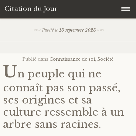
Citation du Jour
Accéder
Accueil
Publié le
15 septembre 2025
au
contenu
Sagesse
principal
Publié dans
Connaissance de soi
,
Société
Action
U
n peuple qui ne
Savoir-être
connaît pas son passé,
Connaissance de soi
ses origines et sa
culture ressemble à un
Sérénité
arbre sans racines.
Moment présent