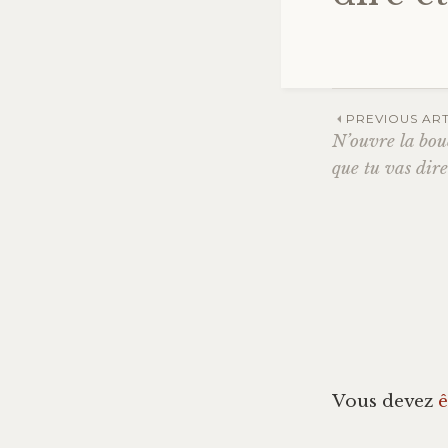
PREVIOUS ART
N’ouvre la bouc
Navig
que tu vas dire
des
articl
Vous devez
ê