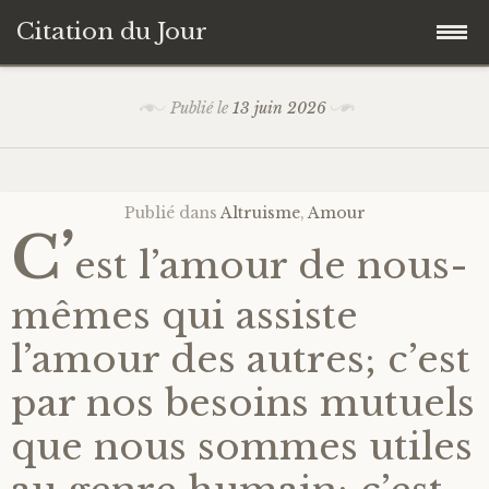
Citation du Jour
Accéder
Accueil
Publié le
13 juin 2026
au
contenu
Sagesse
principal
Publié dans
Altruisme
,
Amour
Action
C’
est l’amour de nous-
Savoir-être
mêmes qui assiste
Connaissance de soi
l’amour des autres; c’est
par nos besoins mutuels
Sérénité
que nous sommes utiles
Moment présent