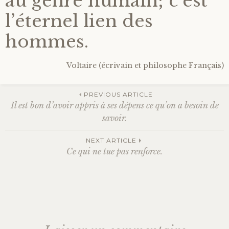
au genre humain; c’est
l’éternel lien des
Bonheur
hommes.
Conscience
Voltaire (écrivain et philosophe Français)
Mission de vie
PREVIOUS ARTICLE
Altruisme
Il est bon d’avoir appris à ses dépens ce qu’on a besoin de
Navigation
savoir.
Société
NEXT ARTICLE
des
Ce qui ne tue pas renforce.
Amour
articles
Emotions