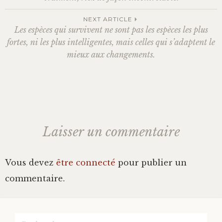
Navigation
Bonheur
NEXT ARTICLE
des
Les espèces qui survivent ne sont pas les espèces les plus
fortes, ni les plus intelligentes, mais celles qui s’adaptent le
Conscience
mieux aux changements.
articles
Mission de vie
Altruisme
Société
Laisser un commentaire
Amour
Vous devez
être connecté
pour publier un
commentaire.
Emotions
Rechercher :