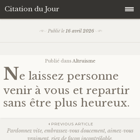
Citation du Jour
Accéder
Accueil
Publié le
16 avril 2026
au
contenu
Sagesse
principal
Publié dans
Altruisme
Action
N
e laissez personne
Savoir-être
venir à vous et repartir
Connaissance de soi
sans être plus heureux.
Sérénité
PREVIOUS ARTICLE
Pardonnez vite, embrassez-vous doucement, aimez-vous
Moment présent
vraiment, riez de façon incontrôlable.