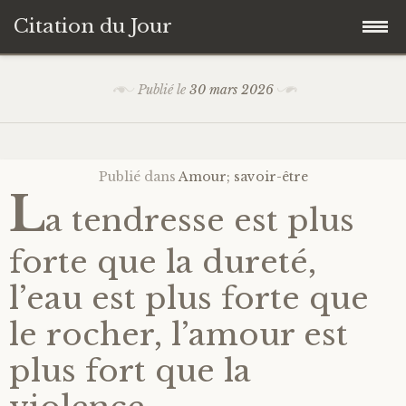
Citation du Jour
Accéder
Accueil
Publié le
30 mars 2026
au
contenu
Sagesse
principal
Publié dans
Amour; savoir-être
Action
L
a tendresse est plus
Savoir-être
forte que la dureté,
Connaissance de soi
l’eau est plus forte que
le rocher, l’amour est
Sérénité
plus fort que la
Moment présent