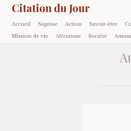
Citation du Jour
Accueil
Sagesse
Action
Savoir-être
Co
Accéder
au
Mission de vie
Altruisme
Société
Amou
contenu
principal
A