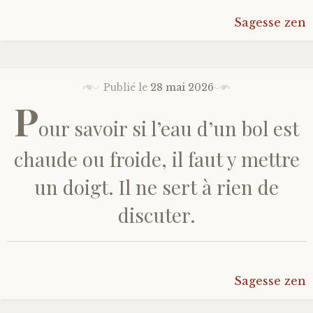
Sagesse zen
Bonheur
Conscience
Publié le
28 mai 2026
Mission de vie
P
our savoir si l’eau d’un bol est
Altruisme
chaude ou froide, il faut y mettre
Société
un doigt. Il ne sert à rien de
discuter.
Amour
Emotions
Sagesse zen