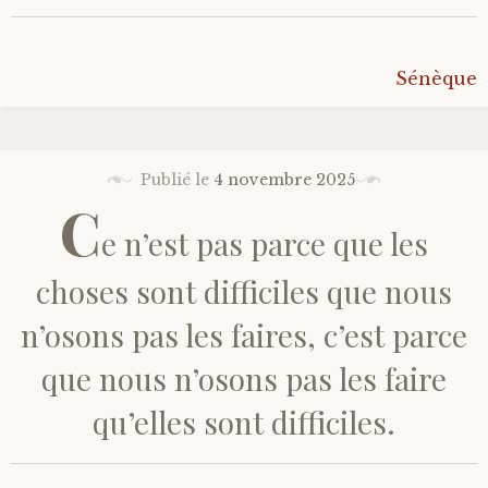
Bonheur
Sénèque
Conscience
Mission de vie
Publié le
4 novembre 2025
C
Altruisme
e n’est pas parce que les
Société
choses sont difficiles que nous
n’osons pas les faires, c’est parce
Amour
que nous n’osons pas les faire
Emotions
qu’elles sont difficiles.