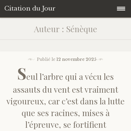
Citation du Jour
Accéder
Accueil
Auteur : Sénèque
au
contenu
Sagesse
principal
Action
Publié le
12 novembre 2025
S
eul l’arbre qui a vécu les
Savoir-être
assauts du vent est vraiment
Connaissance de soi
vigoureux, car c’est dans la lutte
Sérénité
que ses racines, mises à
l’épreuve, se fortifient
Moment présent