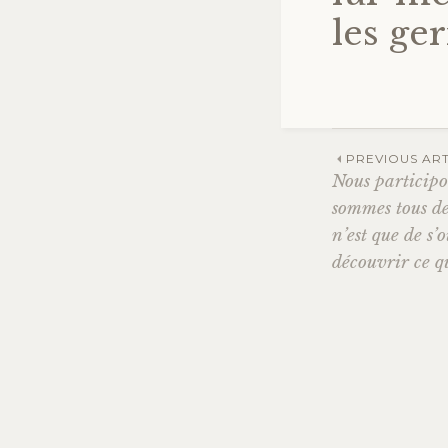
les ge
PREVIOUS ART
Nous participo
Navig
sommes tous des
n’est que de s
des
découvrir ce qu
articl