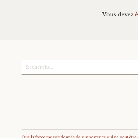
Vous devez
ê
Rechercher :
Que la force me soit donnée de supporter ce qui ne peut être ch