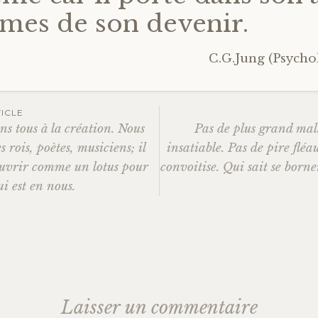
rmes de son devenir.
C.G.Jung (Psycho
ICLE
ns tous à la création. Nous
Pas de plus grand mal
ation
 rois, poètes, musiciens; il
insatiable. Pas de pire fléau
’ouvrir comme un lotus pour
convoitise. Qui sait se born
i est en nous.
es
Laisser un commentaire