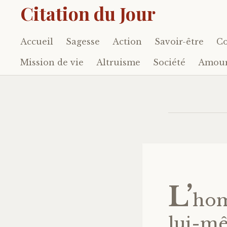
Citation du Jour
Accueil
Sagesse
Action
Savoir-être
Co
Accéder
au
Mission de vie
Altruisme
Société
Amou
contenu
principal
L’
hom
lui-mê