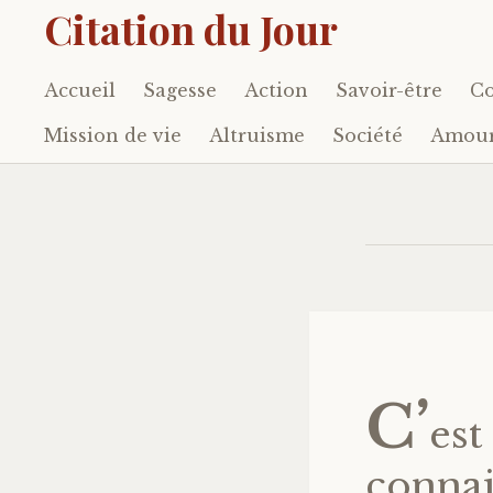
Citation du Jour
Accueil
Sagesse
Action
Savoir-être
Co
Accéder
au
Mission de vie
Altruisme
Société
Amou
contenu
principal
C’
est
connai