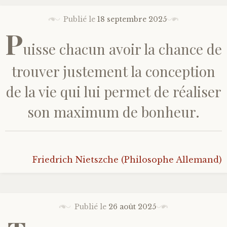
Bonheur
Publié le
18 septembre 2025
P
uisse chacun avoir la chance de
Conscience
trouver justement la conception
Mission de vie
de la vie qui lui permet de réaliser
Altruisme
son maximum de bonheur.
Société
Amour
Friedrich Nietszche (Philosophe Allemand)
Emotions
Publié le
26 août 2025