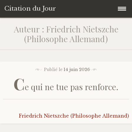
Citation du Jour
Accéder
Accueil
Auteur : Friedrich Nietszche
au
(Philosophe Allemand)
contenu
Sagesse
principal
Action
Publié le
14 juin 2026
Savoir-être
C
e qui ne tue pas renforce.
Connaissance de soi
Sérénité
Friedrich Nietszche (Philosophe Allemand)
Moment présent