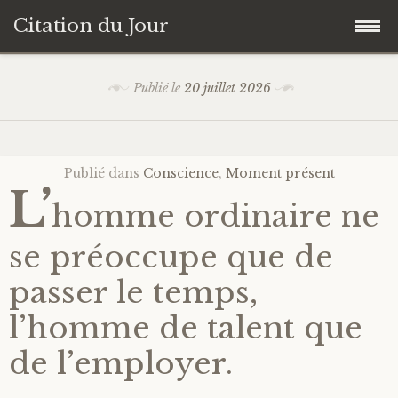
Citation du Jour
Accéder
Accueil
Publié le
20 juillet 2026
au
contenu
Sagesse
principal
Publié dans
Conscience
,
Moment présent
Action
L’
homme ordinaire ne
Savoir-être
se préoccupe que de
Connaissance de soi
passer le temps,
l’homme de talent que
Sérénité
de l’employer.
Moment présent