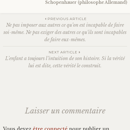
Schopenhauer (philosophe Allemand)
Bonheur
PREVIOUS ARTICLE
Ne pas imposer aux autres ce qu’on est incapable de faire
Conscience
Navigation
soi-même. Ne pas exiger des autres ce qu’ils sont incapables
de faire eux-mêmes.
Mission de vie
des
NEXT ARTICLE
Altruisme
L’enfant a toujours l’intuition de son histoire. Si la vérité
lui est dite, cette vérité le construit.
articles
Société
Amour
Emotions
Laisser un commentaire
Vous devez
être connecté
pour publier un