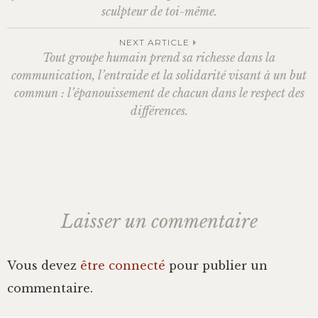
Navigation
sculpteur de toi-même.
Bonheur
des
NEXT ARTICLE
Tout groupe humain prend sa richesse dans la
Conscience
communication, l’entraide et la solidarité visant à un but
articles
commun : l’épanouissement de chacun dans le respect des
Mission de vie
différences.
Altruisme
Société
Laisser un commentaire
Amour
Emotions
Vous devez
être connecté
pour publier un
commentaire.