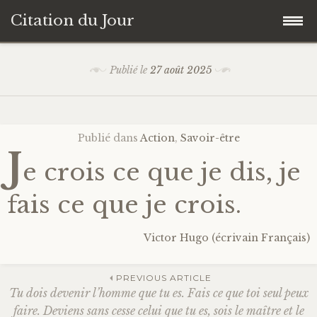
Citation du Jour
Accéder
Accueil
Publié le
27 août 2025
au
contenu
Sagesse
principal
Publié dans
Action
,
Savoir-être
Action
J
e crois ce que je dis, je
Savoir-être
fais ce que je crois.
Connaissance de soi
Victor Hugo (écrivain Français)
Sérénité
PREVIOUS ARTICLE
Tu dois devenir l’homme que tu es. Fais ce que toi seul peux
Moment présent
faire. Deviens sans cesse celui que tu es, sois le maître et le