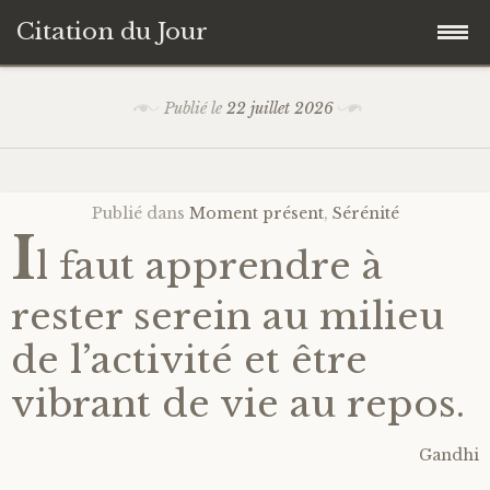
Citation du Jour
Accéder
Accueil
Publié le
22 juillet 2026
au
contenu
Sagesse
principal
Publié dans
Moment présent
,
Sérénité
Action
I
l faut apprendre à
Savoir-être
rester serein au milieu
Connaissance de soi
de l’activité et être
vibrant de vie au repos.
Sérénité
Gandhi
Moment présent