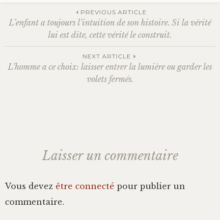
PREVIOUS ARTICLE
Bonheur
L’enfant a toujours l’intuition de son histoire. Si la vérité
Navigation
lui est dite, cette vérité le construit.
Conscience
NEXT ARTICLE
des
L’homme a ce choix: laisser entrer la lumière ou garder les
Mission de vie
volets fermés.
Altruisme
articles
Société
Laisser un commentaire
Amour
Emotions
Vous devez
être connecté
pour publier un
commentaire.